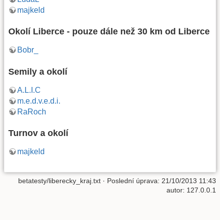
majkeld
Okolí Liberce - pouze dále než 30 km od Liberce
Bobr_
Semily a okolí
A.L.I.C
m.e.d.v.e.d.i.
RaRoch
Turnov a okolí
majkeld
betatesty/liberecky_kraj.txt
· Poslední úprava:
21/10/2013 11:43
autor:
127.0.0.1