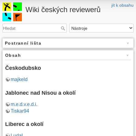
jít k obsahu
Wiki českých reviewerů
Postranní lišta
Obsah
Českodubsko
majkeld
Jablonec nad Nisou a okolí
m.e.d.v.e.d.i.
Tiskar94
Liberec a okolí
LudaL