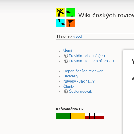
Wiki českých revie
Historie:
uvod
•
Úvod
Pravidla - obecná (en)
Pravidla - regionální pro ČR
Doporučení od reviewerů
Betatesty
A
Návody - Jak na...?
Články
Česká geowiki
Keškoměrka CZ