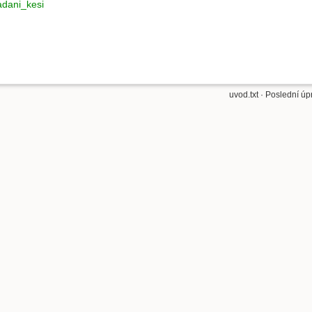
dani_kesi
uvod.txt
· Poslední úp