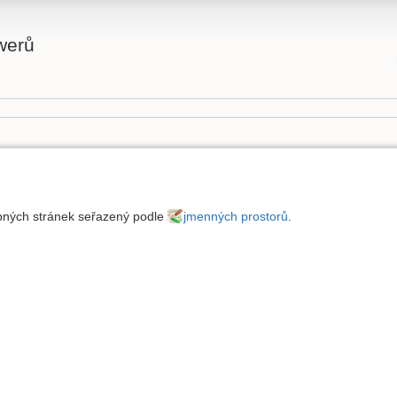
werů
upných stránek seřazený podle
jmenných prostorů
.