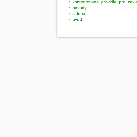
komentovana_pravidla_pro_zakla
navody
sidebar
uvod