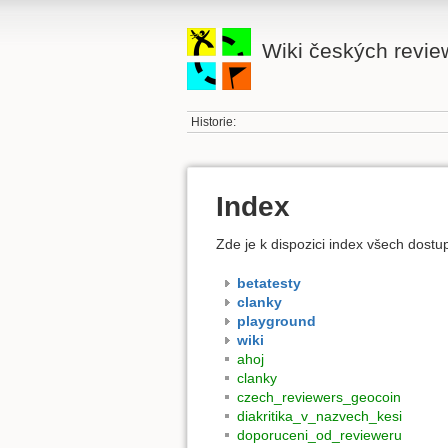
Wiki českých revie
Historie:
Index
Zde je k dispozici index všech dost
betatesty
clanky
playground
wiki
ahoj
clanky
czech_reviewers_geocoin
diakritika_v_nazvech_kesi
doporuceni_od_revieweru