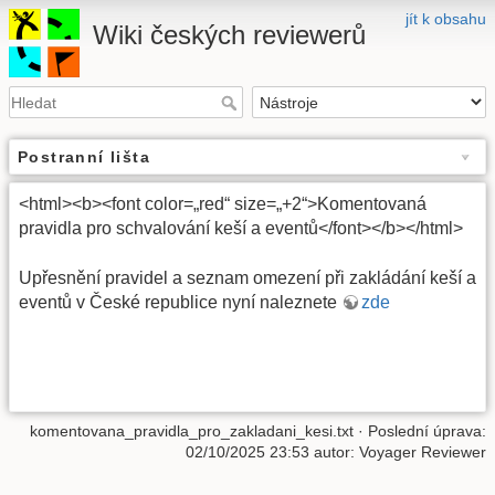
jít k obsahu
Wiki českých reviewerů
Postranní lišta
<html><b><font color=„red“ size=„+2“>Komentovaná
pravidla pro schvalování keší a eventů</font></b></html>
Upřesnění pravidel a seznam omezení při zakládání keší a
eventů v České republice nyní naleznete
zde
komentovana_pravidla_pro_zakladani_kesi.txt
· Poslední úprava:
02/10/2025 23:53
autor:
Voyager Reviewer