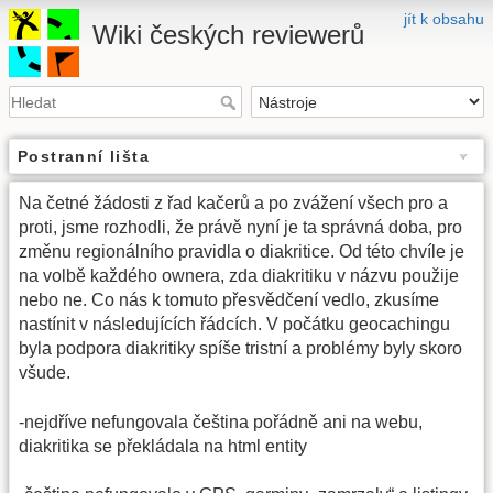
jít k obsahu
Wiki českých reviewerů
Postranní lišta
Na četné žádosti z řad kačerů a po zvážení všech pro a
proti, jsme rozhodli, že právě nyní je ta správná doba, pro
změnu regionálního pravidla o diakritice. Od této chvíle je
na volbě každého ownera, zda diakritiku v názvu použije
nebo ne. Co nás k tomuto přesvědčení vedlo, zkusíme
nastínit v následujících řádcích. V počátku geocachingu
byla podpora diakritiky spíše tristní a problémy byly skoro
všude.
-nejdříve nefungovala čeština pořádně ani na webu,
diakritika se překládala na html entity