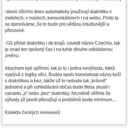
-skoro všichni dnes automaticky používají diakritiku v
mobilech, v mailech, komunikátorech i na webu. Proto to
se domníváme, že to bude pro většinu intuitivnější a
přirozené.
-GS přidal diakritiku i do krajů, zavedl název Czechia, tak
je snad ten správný čas i na tuhle dlouho odkládanou
změnu.
Abychom byli upřímní, tak je tu i jedna nevýhoda, která
vyplývá z logiky věci. Budou spolu koexistovat názvy keší
s diakritikou a bez, takže už to nebude tak „krásně“
jednotné a při vyhledávání občas bude třeba zkusit i
variantu „s“ nebo „bez“ diakritiky. Nicméně věříme že
výhody již jasně převažují a problémů bude minimum…
Kolektiv českých reviewerů