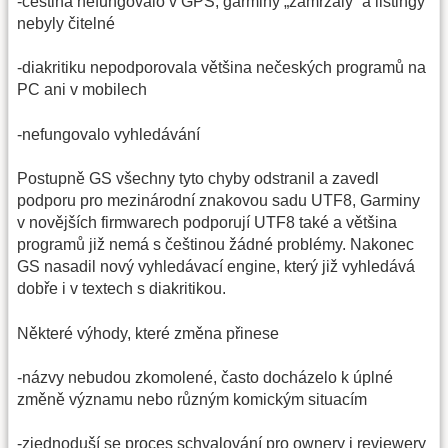
-čeština nefungovalo v GPS, garminy „zamrzaly“ a listingy
nebyly čitelné
-diakritiku nepodporovala většina nečeských programů na
PC ani v mobilech
-nefungovalo vyhledávání
Postupně GS všechny tyto chyby odstranil a zavedl
podporu pro mezinárodní znakovou sadu UTF8, Garminy
v novějších firmwarech podporují UTF8 také a většina
programů již nemá s češtinou žádné problémy. Nakonec
GS nasadil nový vyhledávací engine, který již vyhledává
dobře i v textech s diakritikou.
Některé výhody, které změna přinese
-názvy nebudou zkomolené, často docházelo k úplné
změně významu nebo různým komickým situacím
-zjednoduší se proces schvalování pro ownery i reviewery