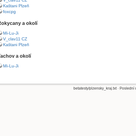
Kaštani Plzeň
foxcpg
Rokycany a okolí
Mi-Lu-Ji
V_clav11 CZ
Kaštani Plzeň
achov a okolí
Mi-Lu-Ji
betatesty/plzensky_kraj.txt
· Poslední