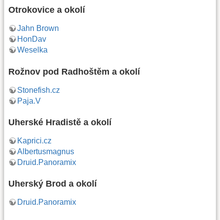
Otrokovice a okolí
Jahn Brown
HonDav
Weselka
Rožnov pod Radhoštěm a okolí
Stonefish.cz
Paja.V
Uherské Hradistě a okolí
Kaprici.cz
Albertusmagnus
Druid.Panoramix
Uherský Brod a okolí
Druid.Panoramix