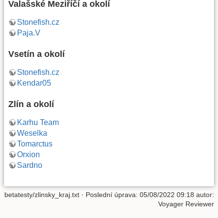
Valašské Meziříčí a okolí
Stonefish.cz
Paja.V
Vsetín a okolí
Stonefish.cz
Kendar05
Zlín a okolí
Karhu Team
Weselka
Tomarctus
Orxion
Sardno
betatesty/zlinsky_kraj.txt
· Poslední úprava:
05/08/2022 09:18
autor:
Voyager Reviewer