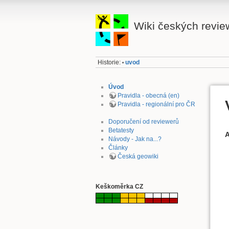
Wiki českých revie
Historie:
uvod
•
Úvod
Pravidla - obecná (en)
Pravidla - regionální pro ČR
Doporučení od reviewerů
Betatesty
A
Návody - Jak na...?
Články
Česká geowiki
Keškoměrka CZ